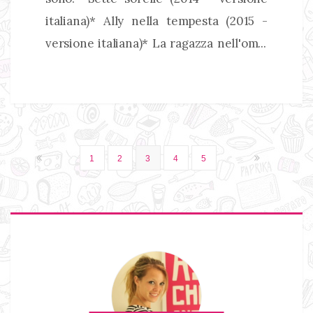
italiana)* Ally nella tempesta (2015 -
versione italiana)* La ragazza nell'om...
1
2
3
4
5