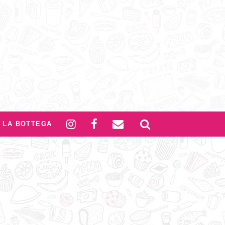
LA BOTTEGA