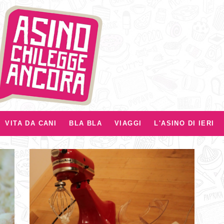
VITA DA CANI
BLA BLA
VIAGGI
L'ASINO DI IERI