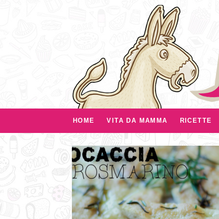
HOME
VITA DA MAMMA
RICETTE