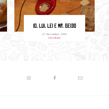
IO, LUI, LEI E MR. GEIDO
27 Dicembre 2011
Lievitati