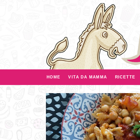
HOME
VITA DA MAMMA
RICETTE