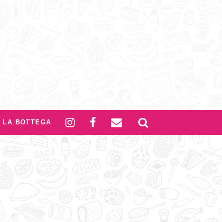
LA BOTTEGA