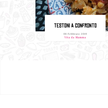
TESTONI A CONFRONTO
06 Febbraio 2019
Vita da Mamma