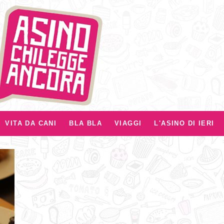
VITA DA CANI
BLA BLA
VIAGGI
L'ASINO DI IERI