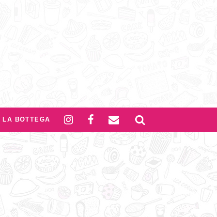
LA BOTTEGA