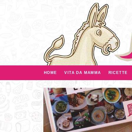
HOME
VITA DA MAMMA
RICETTE