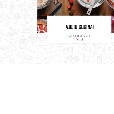
ADDIO CUCINA!
03 Agosto 2016
Dolci