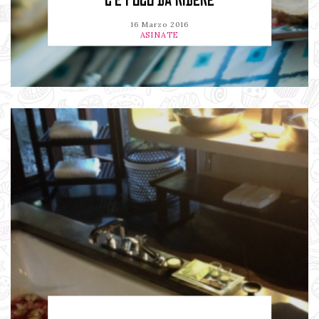
C'É POCO DA RIDERE
16 Marzo 2016
ASINATE