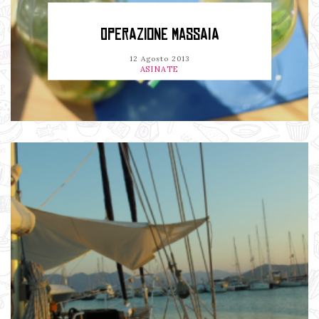
OPERAZIONE MASSAIA
12 Agosto 2013
ASINATE