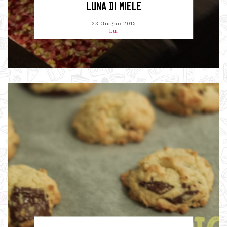
LUNA DI MIELE
23 Giugno 2015
Lui