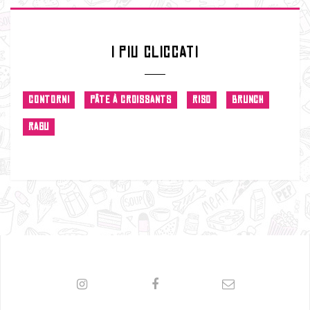
I PIU CLICCATI
CONTORNI
PÂTE À CROISSANTS
RISO
BRUNCH
RAGU