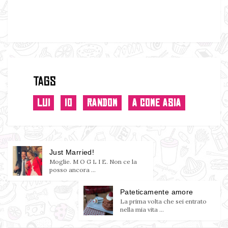
Tags
LUI
IO
RANDOM
A COME ASIA
Just Married!
Moglie. M O G L I E. Non ce la
posso ancora ...
Pateticamente amore
La prima volta che sei entrato
nella mia vita ...