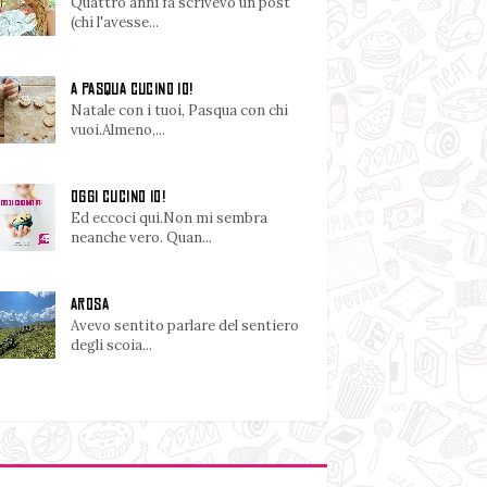
Quattro anni fa scrivevo un post
(chi l'avesse...
A PASQUA CUCINO IO!
Natale con i tuoi, Pasqua con chi
vuoi.Almeno,...
OGGI CUCINO IO!
Ed eccoci qui.Non mi sembra
neanche vero. Quan...
AROSA
Avevo sentito parlare del sentiero
degli scoia...