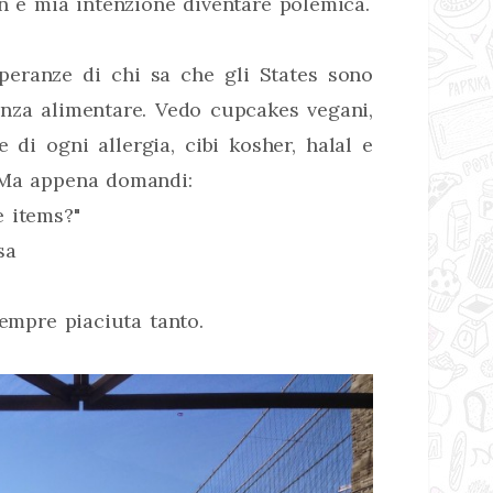
on é mia intenzione diventare polemica.
peranze di chi sa che gli States sono
renza alimentare. Vedo cupcakes vegani,
e di ogni allergia, cibi kosher, halal e
 Ma appena domandi:
e items?"
sa
sempre piaciuta tanto.