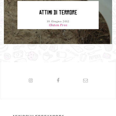
ATTIMI DI TERRORE
19 Giugno 2012
Gluten Free