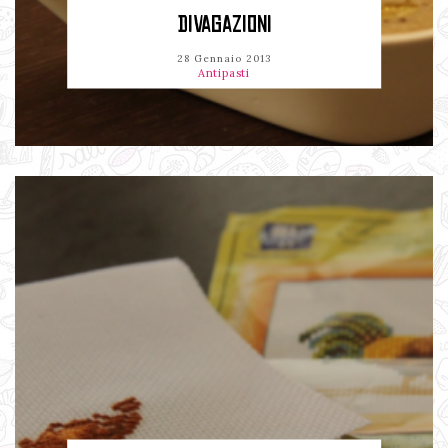
DIVAGAZIONI
28 Gennaio 2013
Antipasti