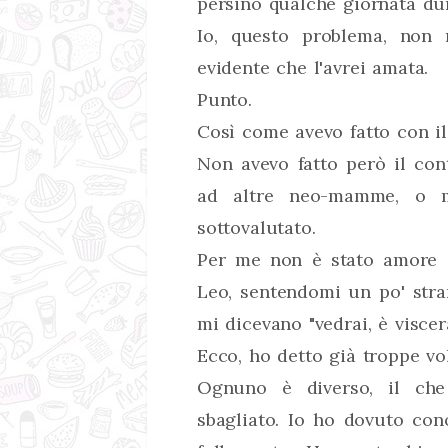
persino qualche giornata dur
Io, questo problema, non
evidente che l'avrei amata.
Punto.
Così come avevo fatto con il
Non avevo fatto però il co
ad altre neo-mamme, o m
sottovalutato.
Per me non è stato amore a
Leo, sentendomi un po' stran
mi dicevano "vedrai, è viscera
Ecco, ho detto già troppe vol
Ognuno è diverso, il che
sbagliato. Io ho dovuto co