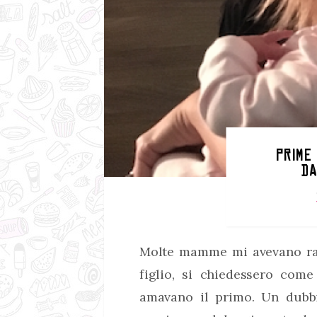
PRIME
D
Molte mamme mi avevano rac
figlio, si chiedessero com
amavano il primo. Un dubbi