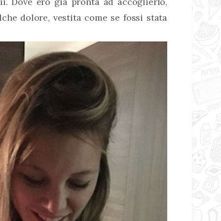
i. Dove ero già pronta ad accoglierlo,
lche dolore, vestita come se fossi stata