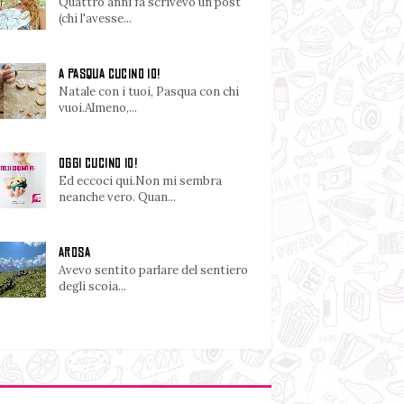
Quattro anni fa scrivevo un post
(chi l'avesse...
A PASQUA CUCINO IO!
Natale con i tuoi, Pasqua con chi
vuoi.Almeno,...
OGGI CUCINO IO!
Ed eccoci qui.Non mi sembra
neanche vero. Quan...
AROSA
Avevo sentito parlare del sentiero
degli scoia...