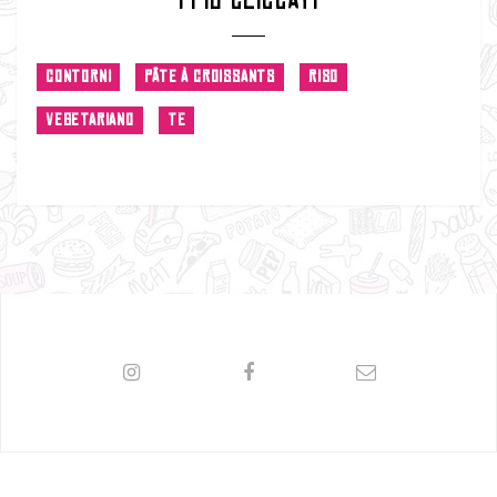
I PIU CLICCATI
CONTORNI
PÂTE À CROISSANTS
RISO
VEGETARIANO
TE