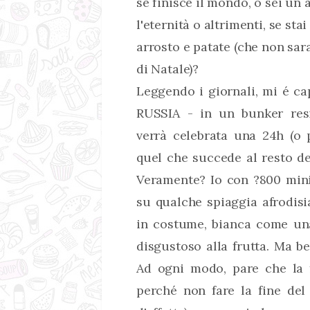
se finisce il mondo, o sei un 
l'eternità o altrimenti, se sta
arrosto e patate (che non sa
di Natale)?
Leggendo i giornali, mi é cap
RUSSIA - in un bunker res
verrà celebrata una 24h (o p
quel che succede al resto d
Veramente? Io con ?800 min
su qualche spiaggia afrodis
in costume, bianca come un
disgustoso alla frutta. Ma be'
Ad ogni modo, pare che la fi
perché non fare la fine del 