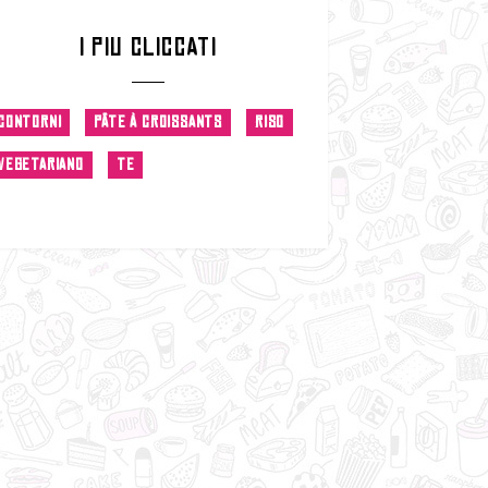
I PIU CLICCATI
CONTORNI
PÂTE À CROISSANTS
RISO
VEGETARIANO
TE