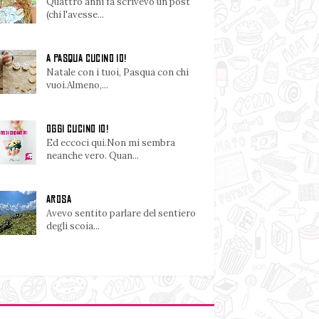
Quattro anni fa scrivevo un post
(chi l'avesse...
A PASQUA CUCINO IO!
Natale con i tuoi, Pasqua con chi
vuoi.Almeno,...
OGGI CUCINO IO!
Ed eccoci qui.Non mi sembra
neanche vero. Quan...
AROSA
Avevo sentito parlare del sentiero
degli scoia...