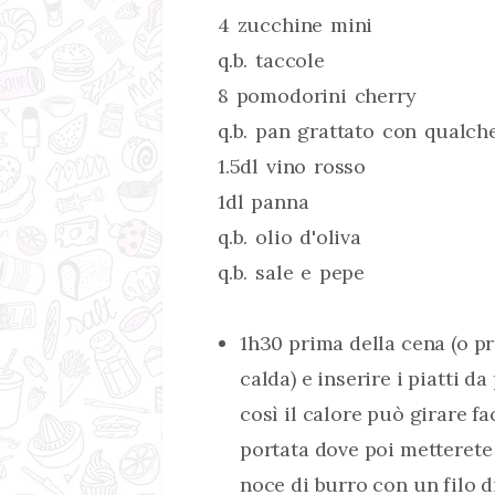
4 zucchine mini
q.b. taccole
8 pomodorini cherry
q.b. pan grattato con qualche
1.5dl vino rosso
1dl panna
q.b. olio d'oliva
q.b. sale e pepe
1h30 prima della cena (o pr
calda) e inserire i piatti d
così il calore può girare fa
portata dove poi metterete 
noce di burro con un filo di 