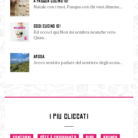
A PASQUA CUCINO IO!
Natale con i tuoi, Pasqua con chi vuoi.Almeno,...
OGGI CUCINO IO!
Ed eccoci qui.Non mi sembra neanche vero.
Quan...
AROSA
Avevo sentito parlare del sentiero degli scoia...
I PIU CLICCATI
CONTORNI
PÂTE À CROISSANTS
RISO
BRUNCH