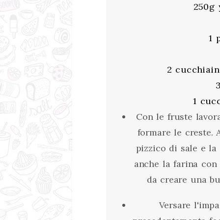
250g 
1 
2 cucchiaini
1 cuc
Con le fruste lavor
formare le creste. 
pizzico di sale e l
anche la farina con 
da creare una buo
Versare l'imp