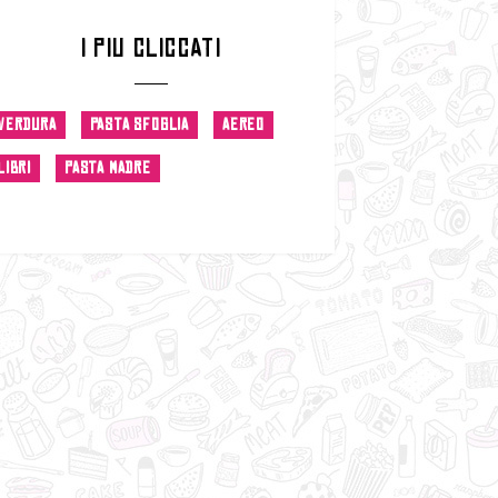
I PIU CLICCATI
VERDURA
PASTA SFOGLIA
AEREO
LIBRI
PASTA MADRE