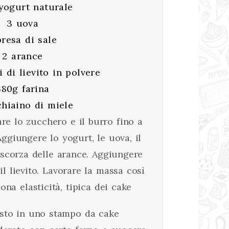
yogurt naturale
3 uova
presa di sale
2 arance
 di lievito in polvere
380g farina
chiaino di miele
are lo zucchero e il burro fino a
Aggiungere lo yogurt, le uova, il
a scorza delle arance. Aggiungere
il lievito. Lavorare la massa così
na elasticità, tipica dei cake
asto in uno stampo da cake