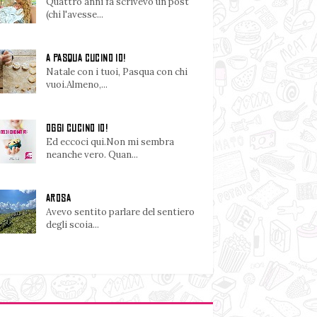
Quattro anni fa scrivevo un post
(chi l'avesse...
A PASQUA CUCINO IO!
Natale con i tuoi, Pasqua con chi
vuoi.Almeno,...
OGGI CUCINO IO!
Ed eccoci qui.Non mi sembra
neanche vero. Quan...
AROSA
Avevo sentito parlare del sentiero
degli scoia...