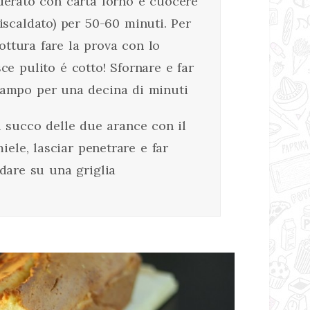
erato con carta forno e cuocere
iscaldato) per 50-60 minuti. Per
cottura fare la prova con lo
ce pulito é cotto! Sfornare e far
stampo per una decina di minuti
l succo delle due arance con il
iele, lasciar penetrare e far
ddare su una griglia