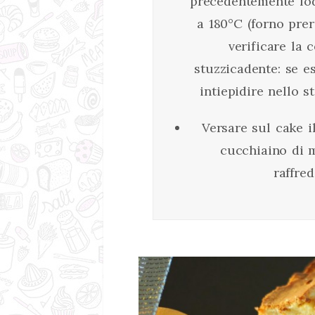
precedentemente fod
a 180°C (forno prer
verificare la 
stuzzicadente: se es
intiepidire nello 
Versare sul cake i
cucchiaino di m
raffre