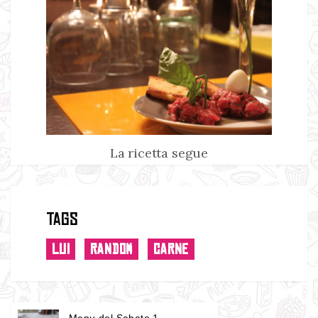
La ricetta segue
Tags
LUI
RANDOM
CARNE
Menu del Sabato 1