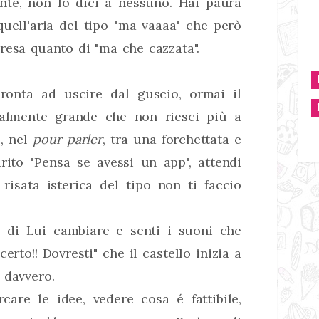
nte, non lo dici a nessuno. Hai paura
uell'aria del tipo "ma vaaaa" che però
resa quanto di "ma che cazzata".
pronta ad uscire dal guscio, ormai il
talmente grande che non riesci più a
o, nel
pour parler
, tra una forchettata e
rito "Pensa se avessi un app", attendi
risata isterica del tipo non ti faccio
.
e di Lui cambiare e senti i suoni che
rto!! Dovresti" che il castello inizia a
 davvero.
rcare le idee, vedere cosa é fattibile,