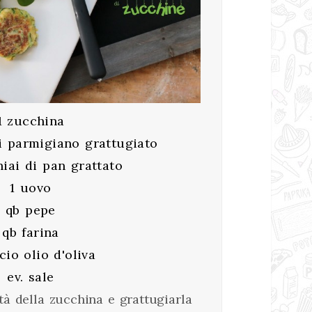
1 zucchina
i parmigiano grattugiato
iai di pan grattato
1 uovo
qb pepe
qb farina
cio olio d'oliva
ev. sale
tà della zucchina e grattugiarla