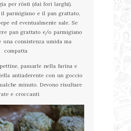
a per rösti (dai fori larghi).
il parmigiano e il pan grattato,
epe ed eventualmente sale. Se
ere pan grattato e/o parmigiano
re una consistenza umida ma
compatta
ettine, passarle nella farina e
ella antiaderente con un goccio
 qualche minuto. Devono risultare
rate e croccanti