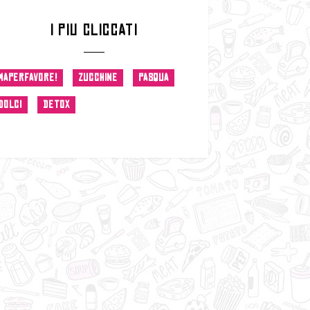
I PIU CLICCATI
MAPERFAVORE!
ZUCCHINE
PASQUA
DOLCI
DETOX