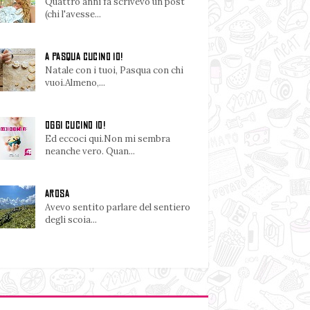
Quattro anni fa scrivevo un post
(chi l'avesse...
A PASQUA CUCINO IO!
Natale con i tuoi, Pasqua con chi
vuoi.Almeno,...
OGGI CUCINO IO!
Ed eccoci qui.Non mi sembra
neanche vero. Quan...
AROSA
Avevo sentito parlare del sentiero
degli scoia...