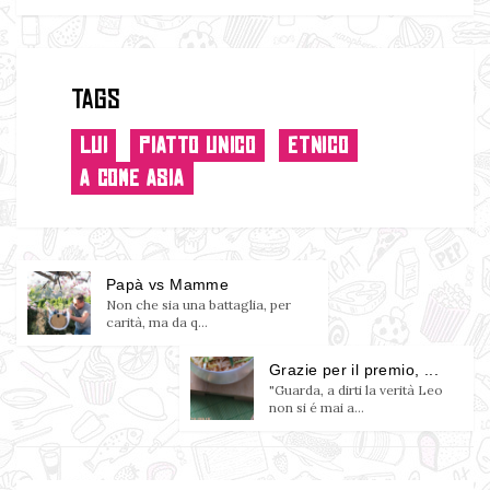
Tags
LUI
PIATTO UNICO
ETNICO
A COME ASIA
Papà vs Mamme
Non che sia una battaglia, per
carità, ma da q...
Grazie per il premio, ...
"Guarda, a dirti la verità Leo
non si é mai a...