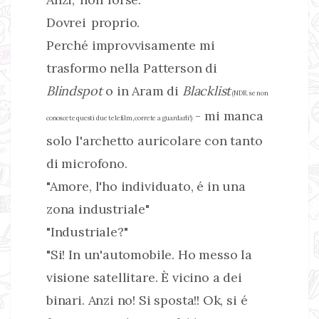
Dovrei proprio.
Perché improvvisamente mi
trasformo nella Patterson di
Blindspot
o in Aram di
Blacklist
(NDR. se non
- mi manca
conoscete questi due telefilm, correte a guardarli!)
solo l'archetto auricolare con tanto
di microfono.
"Amore, l'ho individuato, é in una
zona industriale"
"Industriale?"
"Si! In un'automobile. Ho messo la
visione satellitare. È vicino a dei
binari. Anzi no! Si sposta!! Ok, si é