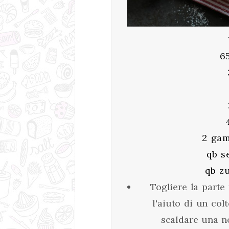
6
2 gam
qb s
qb z
Togliere la parte
l'aiuto di un colt
scaldare una n