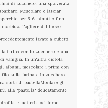
hiai di zucchero, una spolverata
rabarbaro. Mescolare e lasciar
perchio per 5-6 minuti o fino
à morbido. Togliere dal fuoco
 precedentemente lavate a cubetti
e la farina con lo zucchero e una
di vaniglia. In un'altra ciotola
gli albumi, mescolare i primi con
 a filo sulla farina e lo zucchero
na sorta di pastellaMontare gli
rli alla "pastella" delicatamente
irofila e metterla nel forno