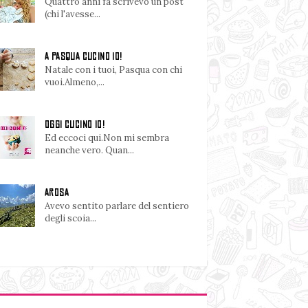
Quattro anni fa scrivevo un post
(chi l'avesse...
A PASQUA CUCINO IO!
Natale con i tuoi, Pasqua con chi
vuoi.Almeno,...
OGGI CUCINO IO!
Ed eccoci qui.Non mi sembra
neanche vero. Quan...
AROSA
Avevo sentito parlare del sentiero
degli scoia...