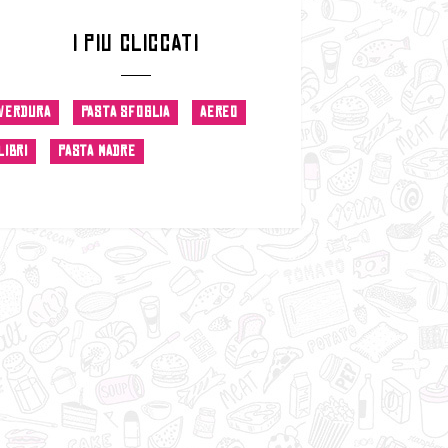
I PIU CLICCATI
VERDURA
PASTA SFOGLIA
AEREO
LIBRI
PASTA MADRE