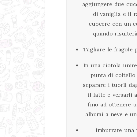
aggiungere due cucc
di vaniglia e il 
cuocere con un co
quando risulter
Tagliare le fragole
In una ciotola unir
punta di coltello 
separare i tuorli da
il latte e versarli
fino ad ottenere u
albumi a neve e uni
Imburrare una p