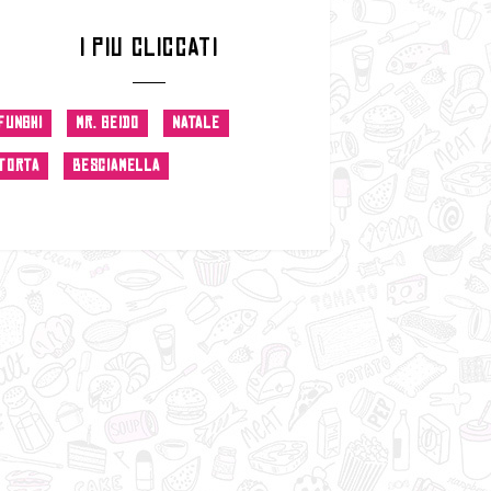
I PIU CLICCATI
FUNGHI
MR. GEIDO
NATALE
TORTA
BESCIAMELLA