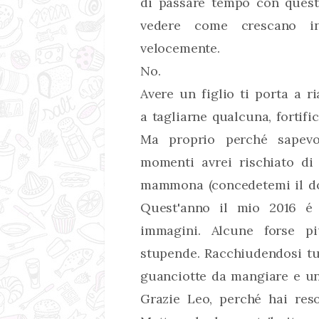
di passare tempo con questa
vedere come crescano in
velocemente.
No.
Avere un figlio ti porta a r
a tagliarne qualcuna, fortific
Ma proprio perché sapev
momenti avrei rischiato di
mammona (concedetemi il dop
Quest'anno il mio 2016 é f
immagini. Alcune forse pi
stupende. Racchiudendosi tut
guanciotte da mangiare e un 
Grazie Leo, perché hai res