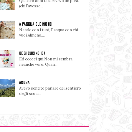
Quattro anni fa scrivevo un post
(chi l'avesse...
A PASQUA CUCINO IO!
Natale con i tuoi, Pasqua con chi
vuoi.Almeno,...
OGGI CUCINO IO!
Ed eccoci qui.Non mi sembra
neanche vero. Quan...
AROSA
Avevo sentito parlare del sentiero
degli scoia...