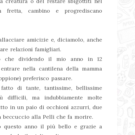
 creatura o del restare sbigottiti nel
 fretta, cambino e progrediscano
iallacciare amicizie e, diciamolo, anche
are relazioni famigliari.
o che dividendo il mio anno in 12
 entrare nella cantilena della mamma
pione) preferisco passare.
atto di tante, tantissime, bellissime
ù difficili, ma indubbiamente molte
to in un paio di occhioni azzurri, due
beccuccio alla Pelli che fa morire.
o questo anno il più bello e grazie a