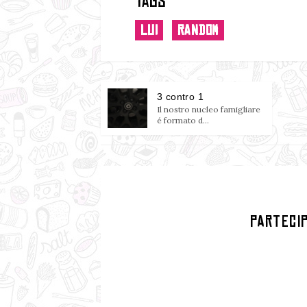
Tags
LUI
RANDOM
3 contro 1
Il nostro nucleo famigliare
é formato d...
PARTECI