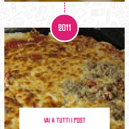
2011
VAI A TUTTI I POST