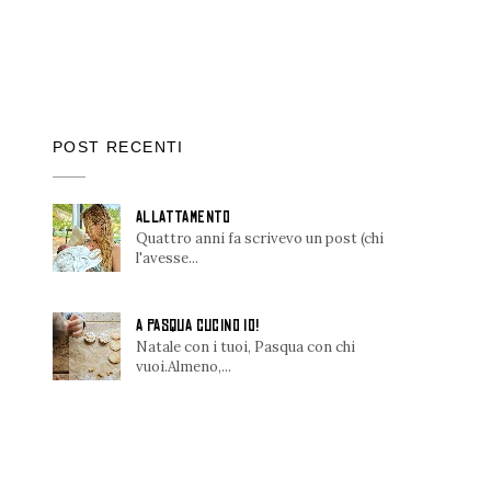
POST RECENTI
ALLATTAMENTO
Quattro anni fa scrivevo un post (chi
l'avesse...
A PASQUA CUCINO IO!
Natale con i tuoi, Pasqua con chi
vuoi.Almeno,...