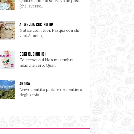
Quattro anni fa scrivevo un post
(chi l'avesse...
A PASQUA CUCINO IO!
Natale con i tuoi, Pasqua con chi
vuoi.Almeno,...
OGGI CUCINO IO!
Ed eccoci qui.Non mi sembra
neanche vero. Quan...
AROSA
Avevo sentito parlare del sentiero
degli scoia...