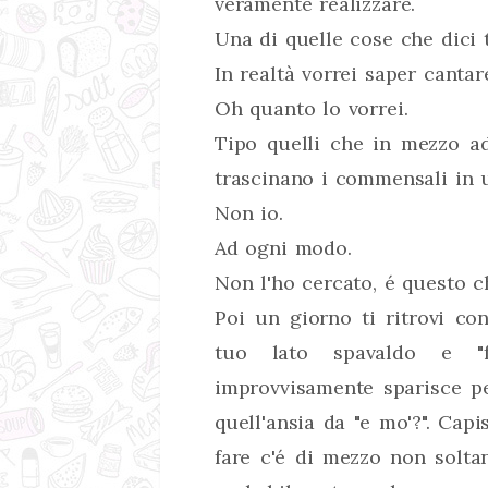
veramente realizzare.
Una di quelle cose che dici t
In realtà vorrei saper cantar
Oh quanto lo vorrei.
Tipo quelli che in mezzo ad
trascinano i commensali in u
Non io.
Ad ogni modo.
Non l'ho cercato, é questo ch
Poi un giorno ti ritrovi con
tuo lato spavaldo e "f
improvvisamente sparisce pe
quell'ansia da "e mo'?". Capi
fare c'é di mezzo non solta