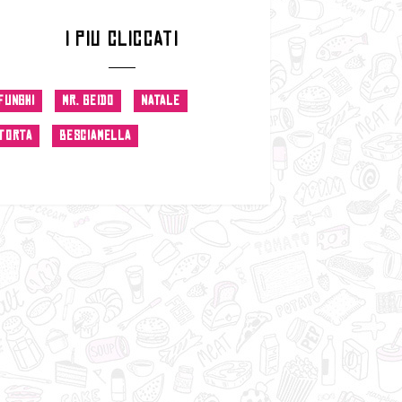
I PIU CLICCATI
FUNGHI
MR. GEIDO
NATALE
TORTA
BESCIAMELLA