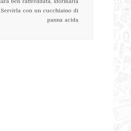
arà ben raffreddata, sformarla
e. Servirla con un cucchiaino di
panna acida