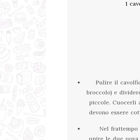
1 cav
Pulire il cavolf
broccolo) e divider
piccole. Cuocerli 
devono essere cot
Nel frattempo
unire le due uova, 