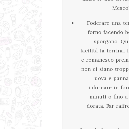
Mescol
Foderare una ter
forno facendo b
sporgano. Que
facilità la terrina. 
e romanesco preme
non ci siano tropp
uova e panna
infornare in fo
minuti o fino a
dorata. Far raff