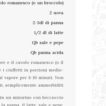
olo romanesco (o un broccolo)
2 uova
2-3dl di panna
1/2 dl di latte
Qb sale e pepe
Qb panna acida
iore e il cavolo romanesco (o il
e i ciuffetti in porzioni medio-
al vapore per 8-10 minuti. Non
ti, semplicemente ammorbiditi
 in un misurino con beccuccio
la panna, il latte, sale e pepe.