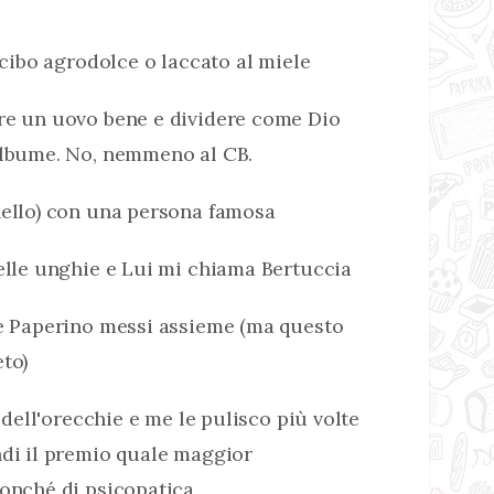
 cibo agrodolce o laccato al miele
re un uovo bene e dividere come Dio
albume. No, nemmeno al CB.
nello) con una persona famosa
elle unghie e Lui mi chiama Bertuccia
 e Paperino messi assieme (ma questo
to)
a dell'orecchie e me le pulisco più volte
ndi il premio quale maggior
nonché di psicopatica