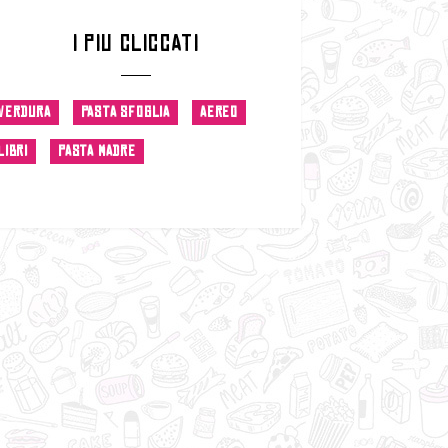
I PIU CLICCATI
VERDURA
PASTA SFOGLIA
AEREO
LIBRI
PASTA MADRE