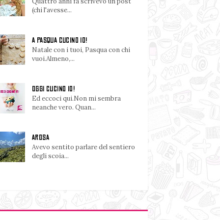
Quattro anni fa scrivevo un post
(chi l'avesse...
A PASQUA CUCINO IO!
Natale con i tuoi, Pasqua con chi
vuoi.Almeno,...
OGGI CUCINO IO!
Ed eccoci qui.Non mi sembra
neanche vero. Quan...
AROSA
Avevo sentito parlare del sentiero
degli scoia...