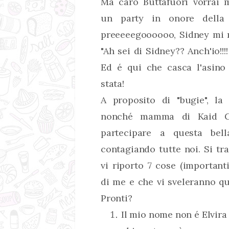
Ma caro Buttafuori vorrai m
un party in onore della l
preeeeegoooooo, Sidney mi m
"Ah sei di Sidney?? Anch'io!!!! 
Ed é qui che casca l'asin
stata!
A proposito di "bugie", la
nonché mamma di Kaid Gia
partecipare a questa bel
contagiando tutte noi. Si tra
vi riporto 7 cose (importan
di me e che vi sveleranno qu
Pronti?
Il mio nome non é Elvira