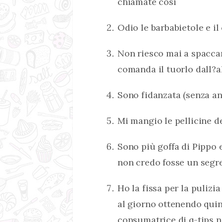
chiamate così
Odio le barbabietole e il
Non riesco mai a spacca
comanda il tuorlo dall?
Sono fidanzata (senza a
Mi mangio le pellicine d
Sono più goffa di Pippo
non credo fosse un segre
Ho la fissa per la pulizi
al giorno ottenendo qui
consumatrice di q-tips 