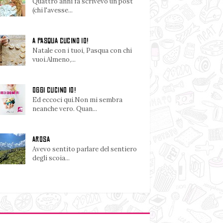
Quattro anni fa scrivevo un post
(chi l'avesse...
A PASQUA CUCINO IO!
Natale con i tuoi, Pasqua con chi
vuoi.Almeno,...
OGGI CUCINO IO!
Ed eccoci qui.Non mi sembra
neanche vero. Quan...
AROSA
Avevo sentito parlare del sentiero
degli scoia...