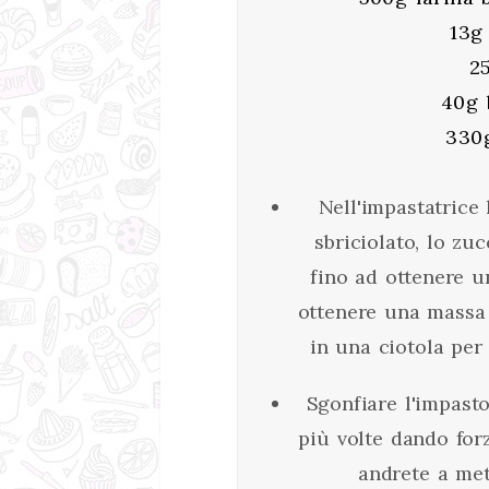
13g 
2
40g 
330g
Nell'impastatrice 
sbriciolato, lo zucc
fino ad ottenere 
ottenere una massa 
in una ciotola per
Sgonfiare l'impasto
più volte dando for
andrete a met