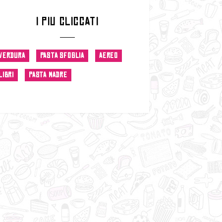
I PIU CLICCATI
VERDURA
PASTA SFOGLIA
AEREO
LIBRI
PASTA MADRE