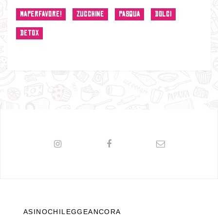
MAPERFAVORE!
ZUCCHINE
PASQUA
DOLCI
DETOX
ASINOCHILEGGEANCORA