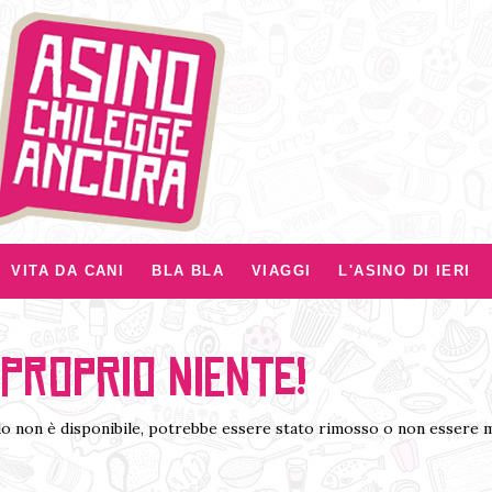
VITA DA CANI
BLA BLA
VIAGGI
L'ASINO DI IERI
 PROPRIO NIENTE!
o non è disponibile, potrebbe essere stato rimosso o non essere mai