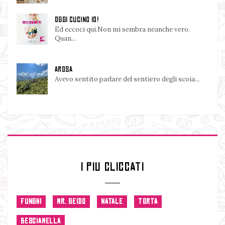
OGGI CUCINO IO!
Ed eccoci qui.Non mi sembra neanche vero.
Quan...
AROSA
Avevo sentito parlare del sentiero degli scoia...
I PIU CLICCATI
FUNGHI
MR. GEIDO
NATALE
TORTA
BESCIAMELLA