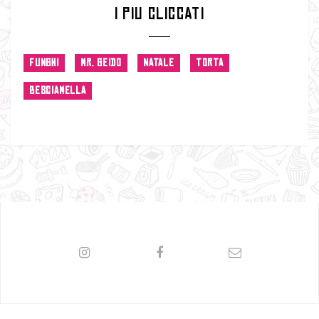
I PIU CLICCATI
FUNGHI
MR. GEIDO
NATALE
TORTA
BESCIAMELLA