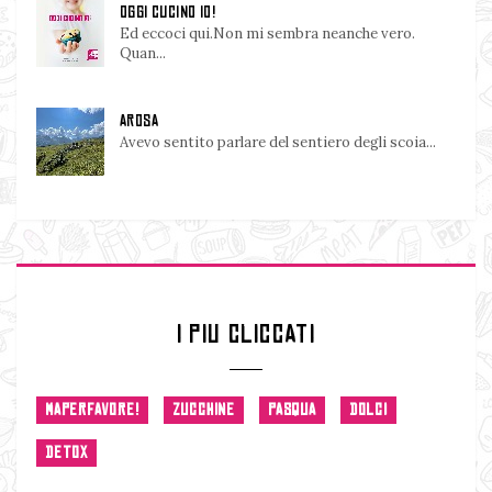
OGGI CUCINO IO!
Ed eccoci qui.Non mi sembra neanche vero.
Quan...
AROSA
Avevo sentito parlare del sentiero degli scoia...
I PIU CLICCATI
MAPERFAVORE!
ZUCCHINE
PASQUA
DOLCI
DETOX